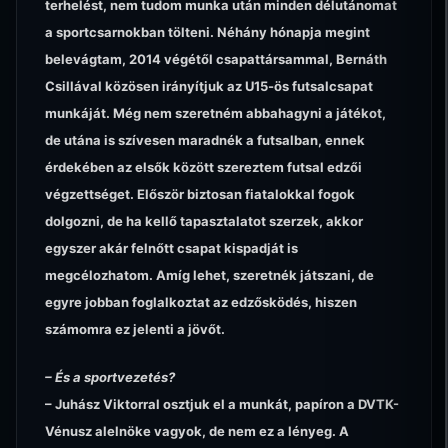
terhelést, nem tudom munka után minden délutánomat
a sportcsarnokban tölteni. Néhány hónapja megint
belevágtam, 2014 végétől csapattársammal, Bernáth
Csillával közösen irányítjuk az U15-ös futsalcsapat
munkáját. Még nem szeretném abbahagyni a játékot,
de utána is szívesen maradnék a futsalban, ennek
érdekében az elsők között szereztem futsal edzői
végzettséget. Először biztosan fiatalokkal fogok
dolgozni, de ha kellő tapasztalatot szerzek, akkor
egyszer akár felnőtt csapat kispadját is
megcélozhatom. Amíg lehet, szeretnék játszani, de
egyre jobban foglalkoztat az edzősködés, hiszen
számomra ez jelenti a jövőt.
– És a sportvezetés?
– Juhász Viktorral osztjuk el a munkát, papíron a DVTK-
Vénusz alelnöke vagyok, de nem ez a lényeg. A