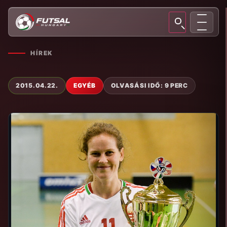
HÍREK
2015.04.22.
EGYÉB
OLVASÁSI IDŐ: 9 PERC