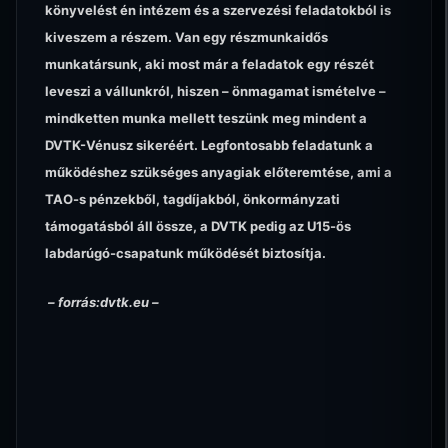
könyvelést én intézem és a szervezési feladatokból is
kiveszem a részem. Van egy részmunkaidős
munkatársunk, aki most már a feladatok egy részét
leveszi a vállunkról, hiszen – önmagamat ismételve –
mindketten munka mellett teszünk meg mindent a
DVTK-Vénusz sikeréért. Legfontosabb feladatunk a
működéshez szükséges anyagiak előteremtése, ami a
TAO-s pénzekből, tagdíjakból, önkormányzati
támogatásból áll össze, a DVTK pedig az U15-ös
labdarúgó-csapatunk működését biztosítja.
– forrás:dvtk.eu –