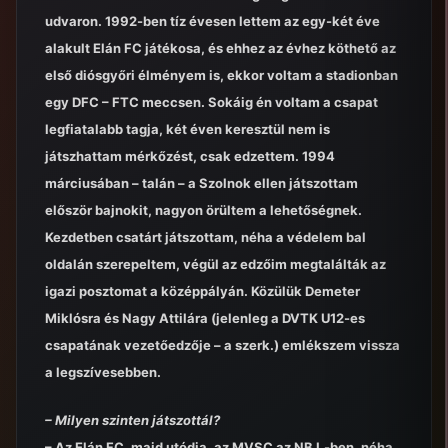
udvaron. 1992-ben tíz évesen lettem az egy-két éve
alakult Elán FC játékosa, és ehhez az évhez köthető az
első diósgyőri élményem is, ekkor voltam a stadionban
egy DFC – FTC meccsen. Sokáig én voltam a csapat
legfiatalabb tagja, két éven keresztül nem is
játszhattam mérkőzést, csak edzettem. 1994
márciusában – talán – a Szolnok ellen játszottam
először bajnokit, nagyon örültem a lehetőségnek.
Kezdetben csatárt játszottam, néha a védelem bal
oldalán szerepeltem, végül az edzőim megtalálták az
igazi posztomat a középpályán. Közülük Demeter
Miklósra és Nagy Attilára (jelenleg a DVTK U12-es
csapatának vezetőedzője – a szerk.) emlékszem vissza
a legszívesebben.
– Milyen szinten játszottál?
– Az Elán FC, majd utódja, az MVSC az NB I.-ben, néha