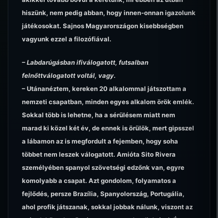
hiszünk, nem pedig abban, hogy innen-onnan igazolunk
játékosokat. Sajnos Magyarországon kisebbségben
vagyunk ezzel a filozófiával.
– Labdarúgásban ifiválogatott, futsalban
felnőttválogatott voltál, vagy.
– Utánanéztem, kereken 20 alkalommal játszottam a
nemzeti csapatban, minden egyes alkalom örök emlék.
Sokkal több is lehetne, ha a sérülésem miatt nem
marad ki közel két év, de ennek is örülök, mert gipsszel
a lábamon az is megfordult a fejemben, hogy soha
többet nem leszek válogatott. Amióta Sito Rivera
személyében spanyol szövetségi edzőnk van, egyre
komolyabb a csapat. Azt gondolom, folyamatos a
fejlődés, persze Brazília, Spanyolország, Portugália,
ahol profik játszanak, sokkal jobbak nálunk, viszont az