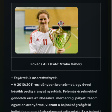
Kovács Aliz (Fotó: Szabó Gábor)
– És jöttek is az eredmények.
– A 2010/2011-es idényben bronzérmet, egy évvel
később pedig aranyat nyertünk. Felemás érzelmekkel
gondolok erre az időszakra, mert eddigi pályafutásom
egyetlen aranyérme, viszont a bajnokság végét ki
kellett hagynom térdszalagszakadás miatt. Ez a bajnoki