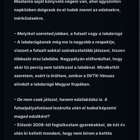
Mostanra saját könyvelő cégem van, ahol úgyszintén
napközben dolgozok és el tudok menni az edzésekre,
mérkőzésekre.
– Melyiket szereted jobban, a futsalt vagy a labdarúgá
– A labdarúgásnak még ma is nagyobb a respektje,
viszont a futsalt sokkal szórakoztatóbb játszani, hiszen
többször érsz labdába. Nagypályán előfordulhat, hogy
akár tíz percig sem találkozol a labdával. Mindkettőt
szeretem, ezért is örültem, amikor a DVTK-Vénusz
elindult a labdarúgó Magyar Kupában.
– De nem csak játszol, hanem edzősködsz is. A
futsalpályafutásod lezárulta után el tudod képzelni
magad edzőként?
– Először 2008-tól foglalkoztam gyerekekkel, de két év
után ki kellett mondani, hogy nem bírom a kettős