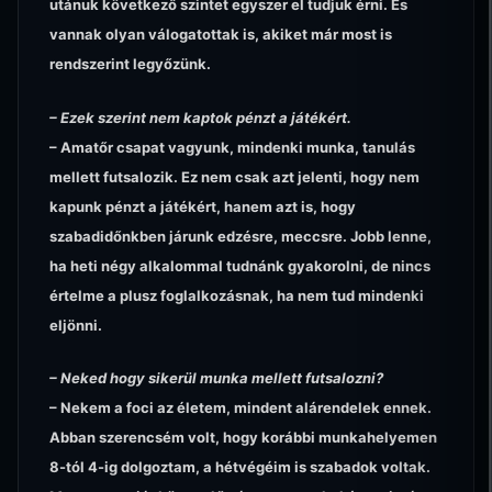
utánuk következő szintet egyszer el tudjuk érni. És
vannak olyan válogatottak is, akiket már most is
rendszerint legyőzünk.
– Ezek szerint nem kaptok pénzt a játékért.
– Amatőr csapat vagyunk, mindenki munka, tanulás
mellett futsalozik. Ez nem csak azt jelenti, hogy nem
kapunk pénzt a játékért, hanem azt is, hogy
szabadidőnkben járunk edzésre, meccsre. Jobb lenne,
ha heti négy alkalommal tudnánk gyakorolni, de nincs
értelme a plusz foglalkozásnak, ha nem tud mindenki
eljönni.
– Neked hogy sikerül munka mellett futsalozni?
– Nekem a foci az életem, mindent alárendelek ennek.
Abban szerencsém volt, hogy korábbi munkahelyemen
8-tól 4-ig dolgoztam, a hétvégéim is szabadok voltak.