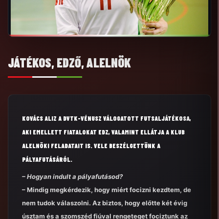
JÁTÉKOS, EDZŐ, ALELNÖK
KOVÁCS ALIZ A DVTK-VÉNUSZ VÁLOGATOTT FUTSALJÁTÉKOSA,
AKI EMELLETT FIATALOKAT EDZ, VALAMINT ELLÁTJA A KLUB
ALELNÖKI FELADATAIT IS. VELE BESZÉLGETTÜNK A
PÁLYAFUTÁSÁRÓL.
– Hogyan indult a pályafutásod?
– Mindig megkérdezik, hogy miért focizni kezdtem, de
nem tudok válaszolni. Az biztos, hogy előtte két évig
úsztam és a szomszéd fiúval rengeteget fociztunk az