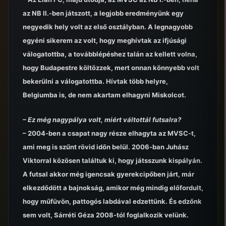
az NB II.-ben játszott, a legjobb eredményünk egy
negyedik hely volt az első osztályban. A legnagyobb
egyéni sikerem az volt, hogy meghívtak az ifjúsági
válogatottba, a továbblépéshez talán az kellett volna,
hogy Budapestre költözzek, mert onnan könnyebb volt
bekerülni a válogatottba. Hívtak több helyre,
Belgiumba is, de nem akartam elhagyni Miskolcot.
– Ez még nagypálya volt, miért váltottál futsalra?
– 2004-ben a csapat nagy része elhagyta az MVSC-t,
ami meg is szűnt rövid időn belül. 2006-ban Juhász
Viktorral közösen találtuk ki, hogy játsszunk kispályán.
A futsal akkor még igencsak gyerekcipőben járt, már
elkezdődött a bajnokság, amikor még mindig előfordult,
hogy műfüvön, pattogós labdával edzettünk. És edzőnk
sem volt, Sárréti Géza 2008-tól foglalkozik velünk.