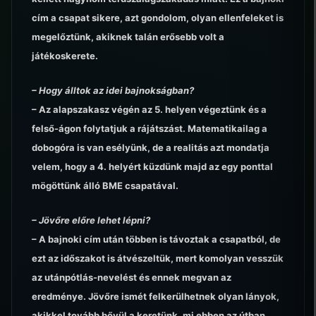
cím a csapat sikere, azt gondolom, olyan ellenfeleket is
megelőztünk, akiknek talán erősebb volt a
játékoskerete.
– Hogy álltok az idei bajnokságban?
– Az alapszakasz végén az 5. helyen végeztünk és a
felső-ágon folytatjuk a rájátszást. Matematikailag a
dobogóra is van esélyünk, de a realitás azt mondatja
velem, hogy a 4. helyért küzdünk majd az egy ponttal
mögöttünk álló BME csapatával.
– Jövőre előre lehet lépni?
– A bajnoki cím után többen is távoztak a csapatból, de
ezt az időszakot is átvészeltük, mert komolyan vesszük
az utánpótlás-nevelést és ennek megvan az
eredménye. Jövőre ismét felkerülhetnek olyan lányok,
akikkel tovább bővül a keretünk, mi ebben az útban