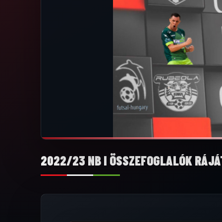
2022/23 NB I ÖSSZEFOGLALÓK RÁJÁ